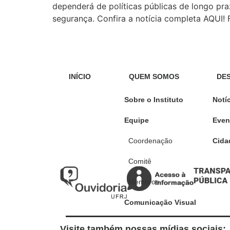
dependerá de políticas públicas de longo pr
segurança. Confira a notícia completa AQUI!
INÍCIO
QUEM SOMOS
DE
Sobre o Instituto
Notí
Equipe
Even
Coordenação
Cida
Comitê
Membros
Comunicação Visual
Visite também nossas mídias sociais: