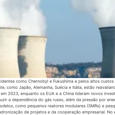
cidentes como Chernobyl e Fukushima e pelos altos custos 
e, como Japão, Alemanha, Suécia e Itália, estão reavalian
a em 2023, enquanto os EUA e a China lideram novos inve
duzir a dependência do gás russo, além da pressão por ener
odelos, como pequenos reatores modulares (SMRs) e pesq
adronização de projetos e da cooperação empresarial. No e