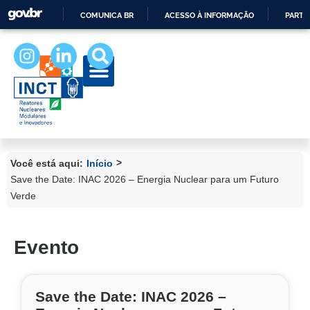
COMUNICA BR
ACESSO À INFORMAÇÃO
PARTI
IR
PARA
O
CONTEÚDO
>
Você está aqui:
Início
Save the Date: INAC 2026 – Energia Nuclear para um Futuro
Verde
Evento
Save the Date: INAC 2026 –