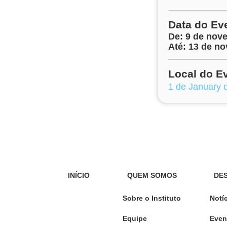
Data do Ev
De: 9 de nov
Até: 13 de n
Local do E
1 de January 
INÍCIO
QUEM SOMOS
DE
Sobre o Instituto
Notí
Equipe
Even