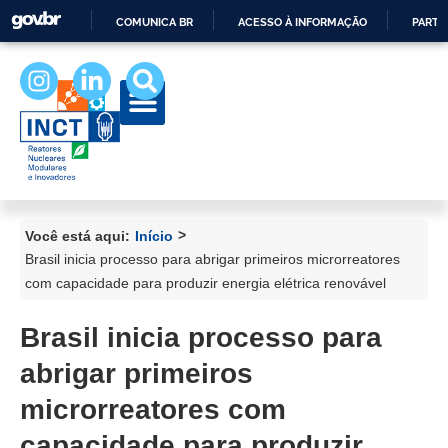
COMUNICA BR
ACESSO À INFORMAÇÃO
PARTI
IR
PARA
O
CONTEÚDO
>
Você está aqui:
Início
Brasil inicia processo para abrigar primeiros microrreatores
com capacidade para produzir energia elétrica renovável
Brasil inicia processo para
abrigar primeiros
microrreatores com
capacidade para produzir