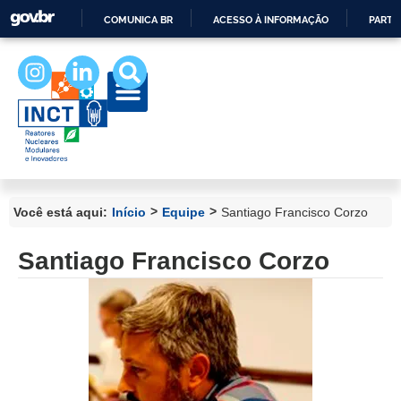
COMUNICA BR
ACESSO À INFORMAÇÃO
PARTI
IR
PARA
O
CONTEÚDO
>
>
Você está aqui:
Início
Equipe
Santiago Francisco Corzo
Santiago Francisco Corzo