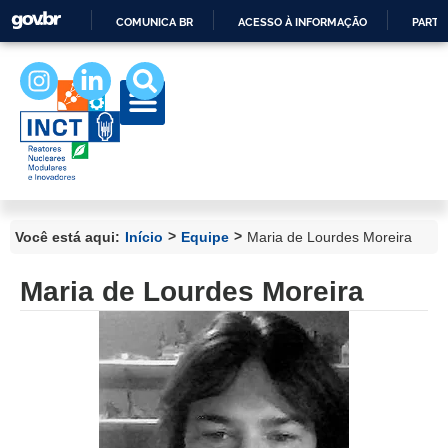
COMUNICA BR
ACESSO À INFORMAÇÃO
PARTI
IR
PARA
O
CONTEÚDO
>
>
Você está aqui:
Início
Equipe
Maria de Lourdes Moreira
Maria de Lourdes Moreira