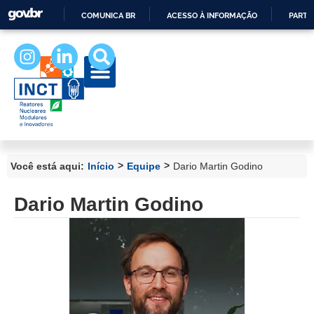
COMUNICA BR
ACESSO À INFORMAÇÃO
PARTI
IR
PARA
O
CONTEÚDO
>
>
Você está aqui:
Início
Equipe
Dario Martin Godino
Dario Martin Godino